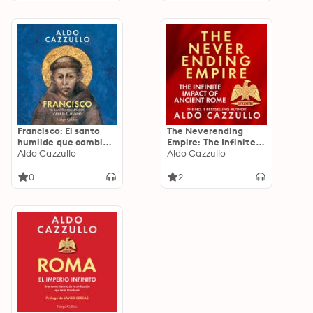
Francisco: El santo
The Neverending
humilde que cambió
Empire: The Infinite
el mundo
Aldo Cazzullo
Impact of Ancient
Aldo Cazzullo
Rome
0
2