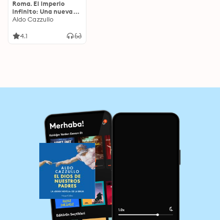
Roma. El imperio
infinito: Una nueva
historia de la
Aldo Cazzullo
civilización que forjó
Occidente
4.1