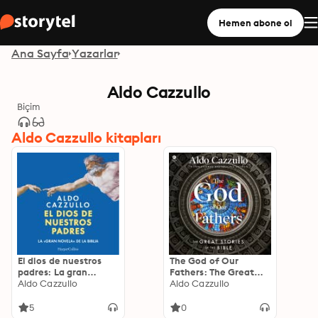
Hemen abone ol
Ana Sayfa
Yazarlar
Aldo Cazzullo
Biçim
Aldo Cazzullo kitapları
El dios de nuestros
The God of Our
padres: La gran
Fathers: The Great
novela de la Biblia
Aldo Cazzullo
Stories of the Bible
Aldo Cazzullo
5
0