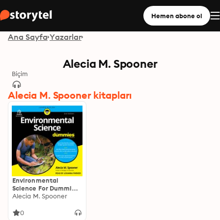
Hemen abone ol
Ana Sayfa
Yazarlar
Alecia M. Spooner
Biçim
Alecia M. Spooner kitapları
Environmental
Science For Dummies,
2nd Edition
Alecia M. Spooner
0