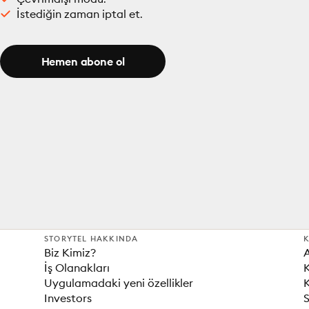
İstediğin zaman iptal et.
Hemen abone ol
STORYTEL HAKKINDA
K
Biz Kimiz?
İş Olanakları
K
Uygulamadaki yeni özellikler
K
Investors
S