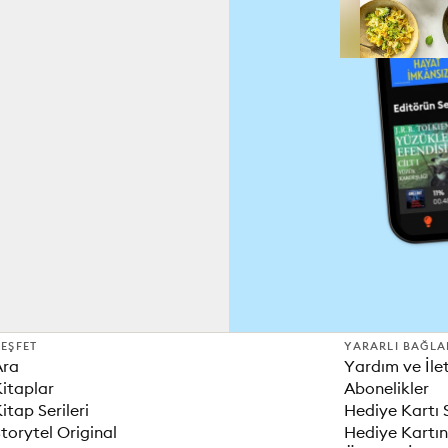
EŞFET
YARARLI BAĞLA
Ara
Yardım ve İle
itaplar
Abonelikler
itap Serileri
Hediye Kartı 
torytel Original
Hediye Kartın