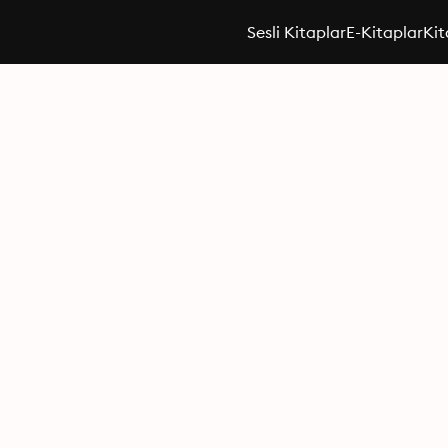
Sesli Kitaplar
E-Kitaplar
Kit