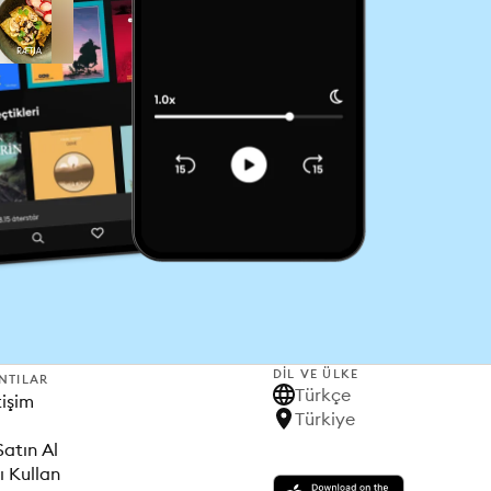
DIL VE ÜLKE
NTILAR
Türkçe
tişim
Türkiye
Satın Al
ı Kullan