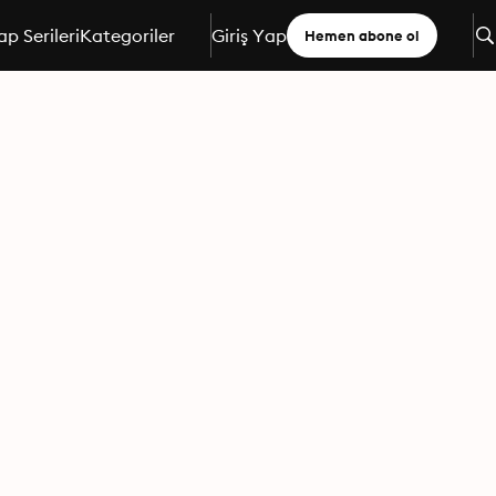
ap Serileri
Kategoriler
Giriş Yap
Hemen abone ol