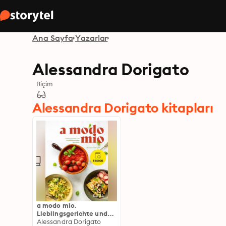
Ana Sayfa
Yazarlar
Alessandra Dorigato
Biçim
Alessandra Dorigato kitapları
a modo mio.
Lieblingsgerichte und
Küchengeschichten aus
Alessandra Dorigato