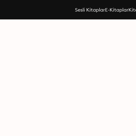
Sesli Kitaplar
E-Kitaplar
Kit