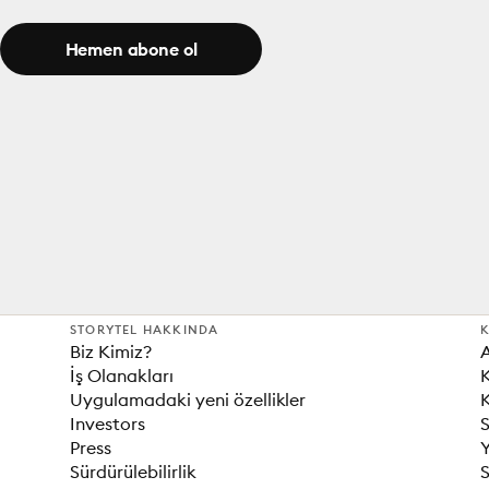
Hemen abone ol
STORYTEL HAKKINDA
K
Biz Kimiz?
İş Olanakları
K
Uygulamadaki yeni özellikler
K
Investors
S
Press
Sürdürülebilirlik
S