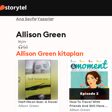
Ana Sayfa
Yazarlar
Allison Green
Biçim
Allison Green kitapları
Half-Moon Scar: A Novel
How To Travel With
Allison Green
Friends And Still Have
Them After The Trip - In
Allison Green