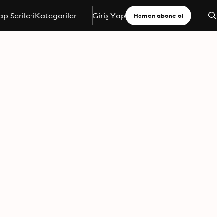
ap Serileri
Kategoriler
Giriş Yap
Hemen abone ol