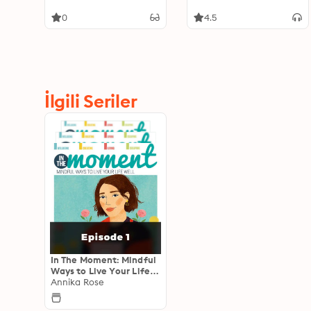
The Moment - Mindful
Ways to Live Your Life
0
4.5
Well 2
İlgili Seriler
In The Moment: Mindful
Ways to Live Your Life
Well
Annika Rose