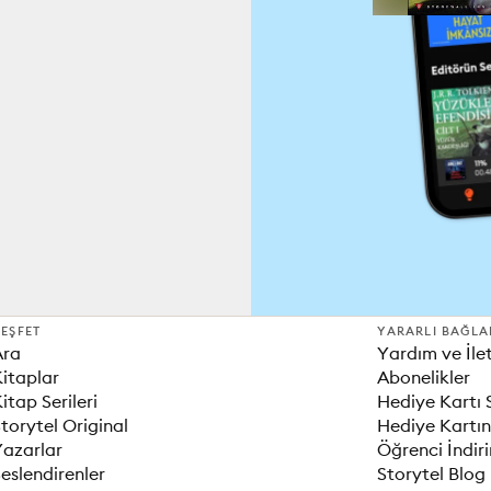
EŞFET
YARARLI BAĞLA
Ara
Yardım ve İle
itaplar
Abonelikler
itap Serileri
Hediye Kartı 
torytel Original
Hediye Kartın
Yazarlar
Öğrenci İndir
eslendirenler
Storytel Blog