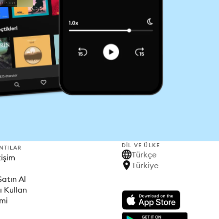
DIL VE ÜLKE
NTILAR
Türkçe
tişim
Türkiye
Satın Al
ı Kullan
imi