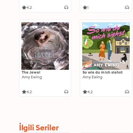
4.2
1
The Jewel
So wie du mich siehst
Amy Ewing
Amy Ewing
4.2
4.2
İlgili Seriler