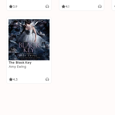
3.9
4.1
The Black Key
Amy Ewing
4.3