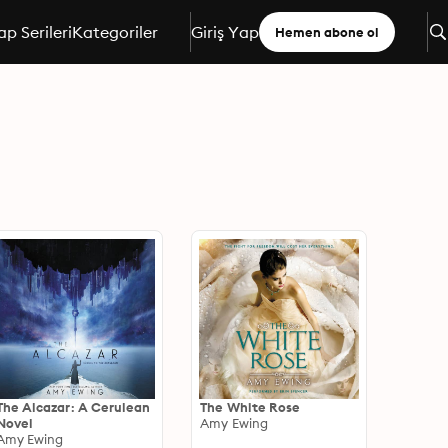
ap Serileri
Kategoriler
Giriş Yap
Hemen abone ol
The Alcazar: A Cerulean
The White Rose
Novel
Amy Ewing
Amy Ewing