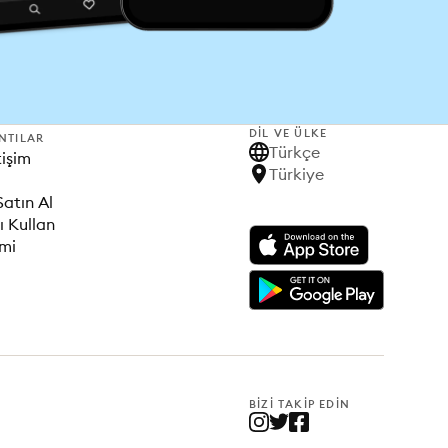
DIL VE ÜLKE
NTILAR
Türkçe
tişim
Türkiye
Satın Al
ı Kullan
imi
BIZI TAKIP EDIN