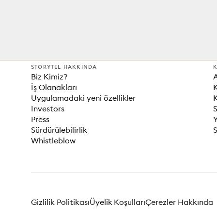
STORYTEL HAKKINDA
K
Biz Kimiz?
İş Olanakları
K
Uygulamadaki yeni özellikler
K
Investors
S
Press
Sürdürülebilirlik
S
Whistleblow
Gizlilik Politikası
Üyelik Koşulları
Çerezler Hakkında