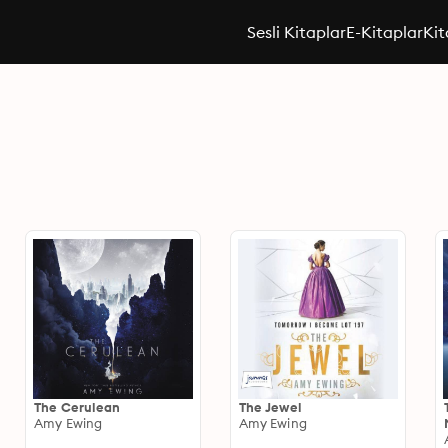
Sesli Kitaplar
E-Kitaplar
Kit
The Cerulean
The Jewel
Amy Ewing
Amy Ewing