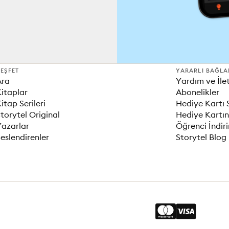
EŞFET
YARARLI BAĞLA
Ara
Yardım ve İle
itaplar
Abonelikler
itap Serileri
Hediye Kartı 
torytel Original
Hediye Kartın
Yazarlar
Öğrenci İndir
eslendirenler
Storytel Blog