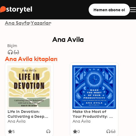
Hemen abone ol
Ana Sayfa
Yazarlar
Ana Avila
Biçim
Ana Avila kitapları
Life in Devotion:
Make the Most of
Cultivating a Deeper
Your Productivity: A
Relationship with
Ana Ávila
Guide to Honoring
Ana Ávila
God in the Everyday
God with Your Time
5
0