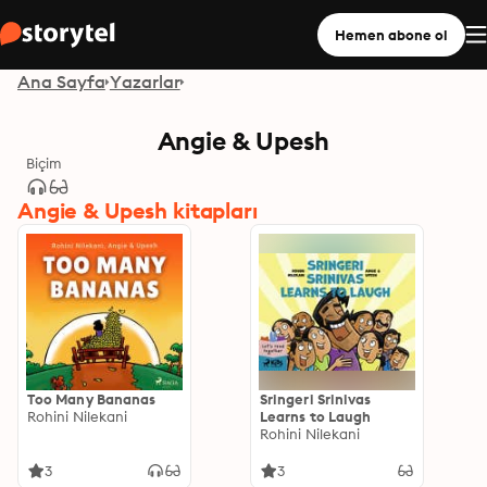
Hemen abone ol
Ana Sayfa
Yazarlar
Angie & Upesh
Biçim
Angie & Upesh kitapları
Too Many Bananas
Sringeri Srinivas
Rohini Nilekani
Learns to Laugh
Rohini Nilekani
3
3