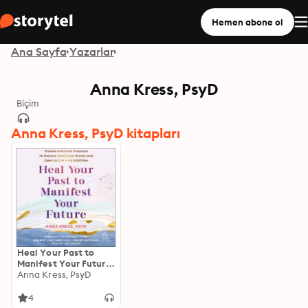
Hemen abone ol
Ana Sayfa
Yazarlar
Anna Kress, PsyD
Biçim
Anna Kress, PsyD kitapları
Heal Your Past to
Manifest Your Future:
Trauma-Informed
Anna Kress, PsyD
Practices to Release
Emotional Blocks and
4
Open to Life's