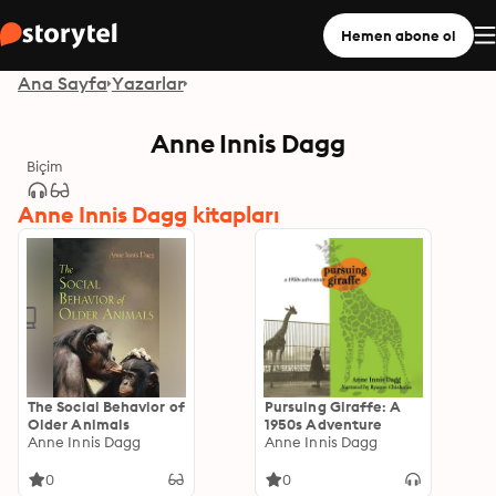
Hemen abone ol
Ana Sayfa
Yazarlar
Anne Innis Dagg
Biçim
Anne Innis Dagg kitapları
The Social Behavior of
Pursuing Giraffe: A
Older Animals
1950s Adventure
Anne Innis Dagg
Anne Innis Dagg
0
0