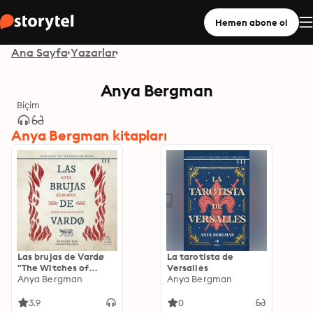
Hemen abone ol
Ana Sayfa
Yazarlar
Anya Bergman
Biçim
Anya Bergman kitapları
Las brujas de Vardø
La tarotista de
"The Witches of
Versalles
Vardø"
Anya Bergman
Anya Bergman
3.9
0