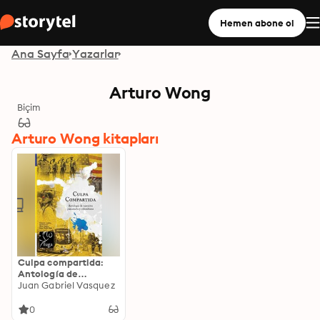
Hemen abone ol
Ana Sayfa
Yazarlar
Arturo Wong
Biçim
Arturo Wong kitapları
Culpa compartida:
Antología de
narrativa panameña y
Juan Gabriel Vasquez
colombiana
0