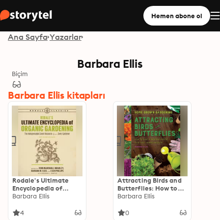
Hemen abone ol
Ana Sayfa
Yazarlar
Barbara Ellis
Biçim
Barbara Ellis kitapları
Rodale's Ultimate
Attracting Birds and
Encyclopedia of
Butterflies: How to
Organic Gardening
Barbara Ellis
Plant a Backyard
Barbara Ellis
Habitat to Attract
Winged Life
4
0