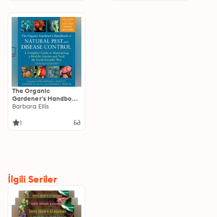
The Organic
Gardener's Handbook
of Natural Pest and
Barbara Ellis
Disease Control
1
İlgili Seriler