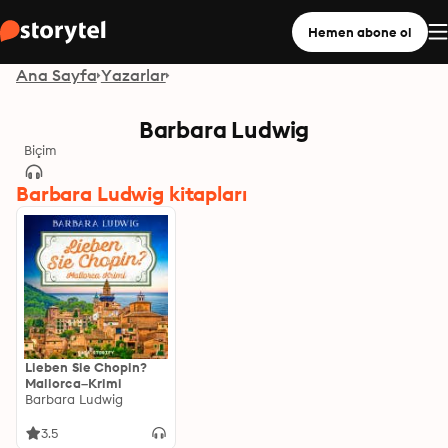
Hemen abone ol
Ana Sayfa
Yazarlar
Barbara Ludwig
Biçim
Barbara Ludwig kitapları
Lieben Sie Chopin?
Mallorca–Krimi
Barbara Ludwig
3.5