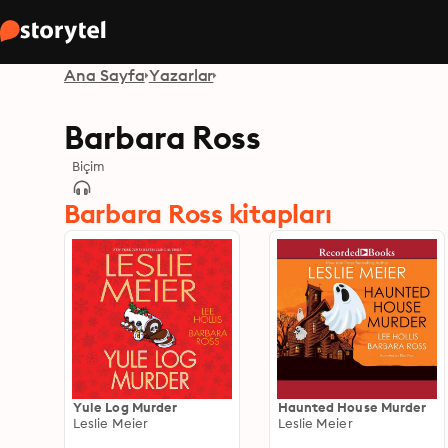
Ana Sayfa
Yazarlar
Barbara Ross
Biçim
Barbara Ross kitapları
Yule Log Murder
Haunted House Murder
Leslie Meier
Leslie Meier