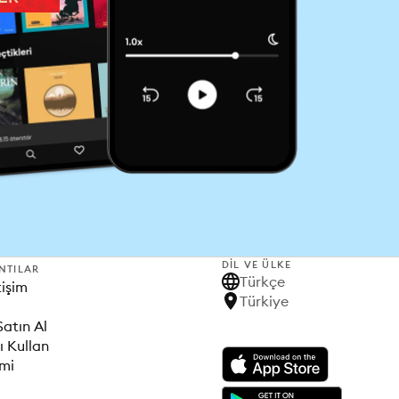
DIL VE ÜLKE
NTILAR
Türkçe
tişim
Türkiye
Satın Al
ı Kullan
imi