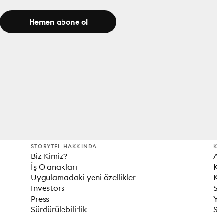
Hemen abone ol
STORYTEL HAKKINDA
K
Biz Kimiz?
İş Olanakları
K
Uygulamadaki yeni özellikler
K
Investors
S
Press
Sürdürülebilirlik
S