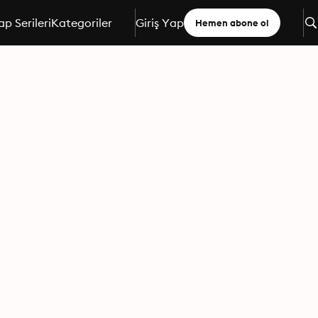
ap Serileri
Kategoriler
Giriş Yap
Hemen abone ol