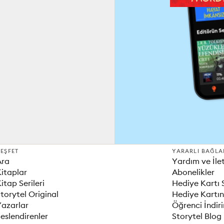
EŞFET
YARARLI BAĞLA
Ara
Yardım ve İle
itaplar
Abonelikler
itap Serileri
Hediye Kartı 
torytel Original
Hediye Kartın
Yazarlar
Öğrenci İndir
eslendirenler
Storytel Blog