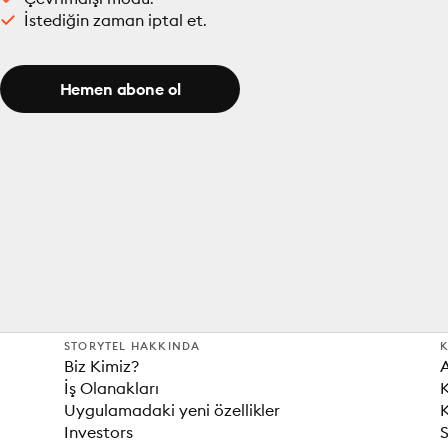
İstediğin zaman iptal et.
Hemen abone ol
STORYTEL HAKKINDA
K
Biz Kimiz?
İş Olanakları
K
Uygulamadaki yeni özellikler
K
Investors
S