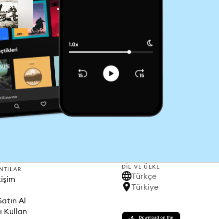
DIL VE ÜLKE
NTILAR
Türkçe
tişim
Türkiye
Satın Al
ı Kullan