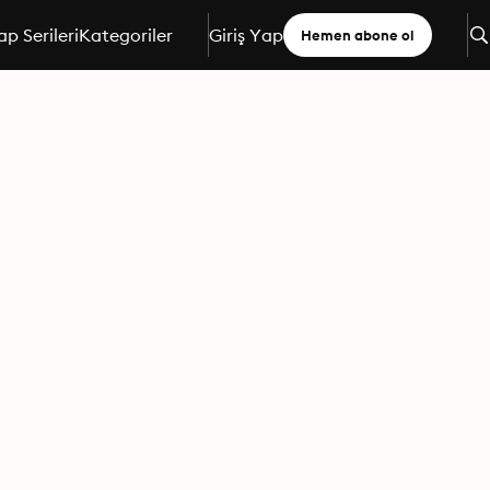
ap Serileri
Kategoriler
Giriş Yap
Hemen abone ol