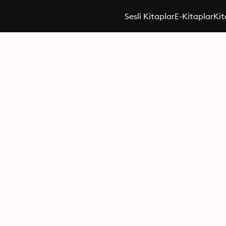
Sesli Kitaplar
E-Kitaplar
Kit