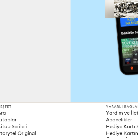
EŞFET
YARARLI BAĞLA
Ara
Yardım ve İle
itaplar
Abonelikler
itap Serileri
Hediye Kartı 
torytel Original
Hediye Kartın