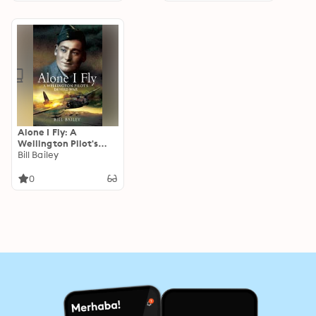
Bailey
Alone I Fly: A
Wellington Pilot's
Desert War
Bill Bailey
0