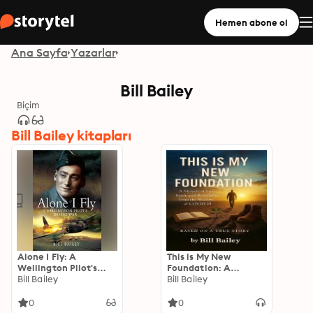
Hemen abone ol
Ana Sayfa
Yazarlar
Bill Bailey
Biçim
Bill Bailey kitapları
Alone I Fly: A
This is My New
Wellington Pilot's
Foundation: A
Desert War
Bill Bailey
Memoir of Loss, Faith,
Bill Bailey
and Redemption –
Based on a True Story
0
0
Author: William