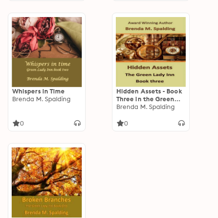
Whispers in Time
Hidden Assets - Book
Brenda M. Spalding
Three in the Green
Lady Inn Series
Brenda M. Spalding
0
0