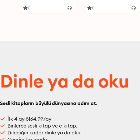
Nicene Creed
Church
0
0
Dinle ya da oku
Sesli kitapların büyülü dünyasına adım at.
İlk 4 ay ₺164,99/ay
Binlerce sesli kitap ve e-kitap.
Dilediğin kadar dinle ya da oku.
Çevrimdışı modu.