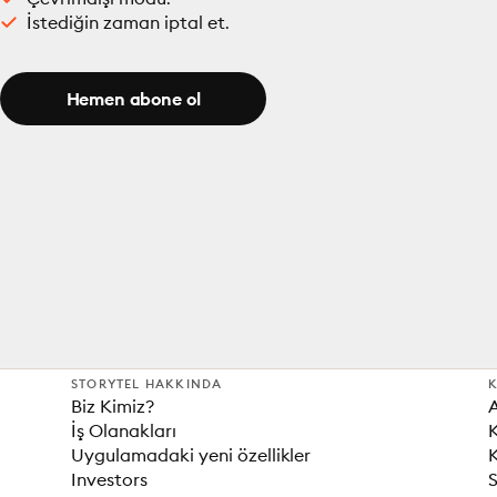
İstediğin zaman iptal et.
Hemen abone ol
STORYTEL HAKKINDA
K
Biz Kimiz?
İş Olanakları
K
Uygulamadaki yeni özellikler
K
Investors
S