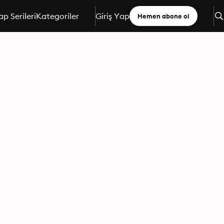
ap Serileri
Kategoriler
Giriş Yap
Hemen abone ol