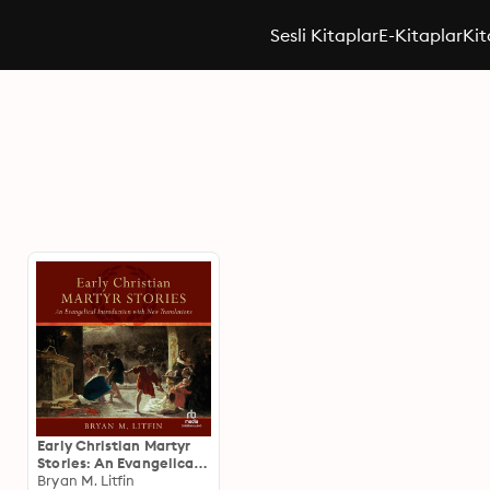
Sesli Kitaplar
E-Kitaplar
Kit
Early Christian Martyr
Stories: An Evangelical
Introduction with New
Bryan M. Litfin