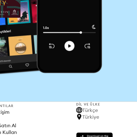
DIL VE ÜLKE
NTILAR
Türkçe
tişim
Türkiye
Satın Al
ı Kullan