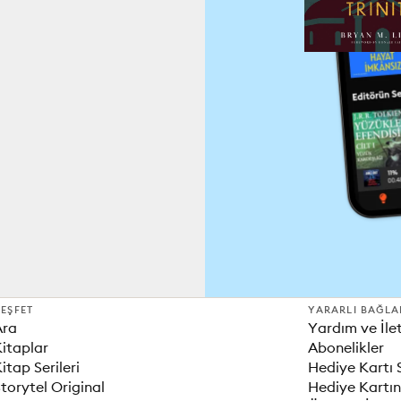
EŞFET
YARARLI BAĞLA
Ara
Yardım ve İle
itaplar
Abonelikler
itap Serileri
Hediye Kartı 
torytel Original
Hediye Kartın