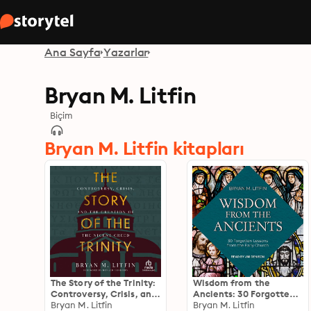
Ana Sayfa
Yazarlar
Bryan M. Litfin
Biçim
Bryan M. Litfin kitapları
The Story of the Trinity:
Wisdom from the
Controversy, Crisis, and
Ancients: 30 Forgotten
the Creation of the
Bryan M. Litfin
Lessons from the Early
Bryan M. Litfin