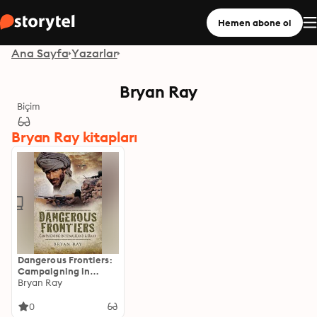
Hemen abone ol
Ana Sayfa
Yazarlar
Bryan Ray
Biçim
Bryan Ray kitapları
Dangerous Frontiers:
Campaigning in
Somaliland & Oman
Bryan Ray
0