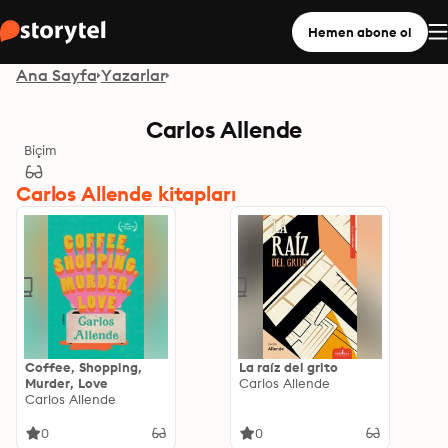
Hemen abone ol
Ana Sayfa
Yazarlar
Carlos Allende
Biçim
Carlos Allende kitapları
Coffee, Shopping,
La raíz del grito
Murder, Love
Carlos Allende
Carlos Allende
0
0