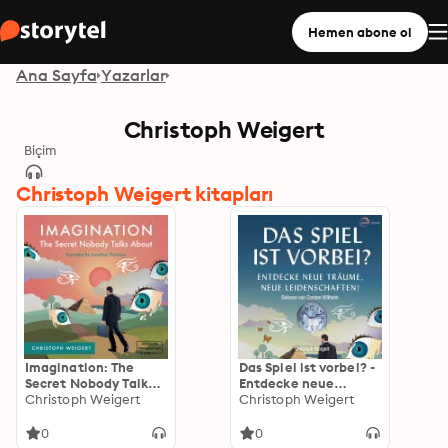
Hemen abone ol
Ana Sayfa
Yazarlar
Christoph Weigert
Biçim
Christoph Weigert kitapları
Imagination: The
Das Spiel ist vorbei? -
Secret Nobody Talks
Entdecke neue
About
Christoph Weigert
Träume, neue
Christoph Weigert
Leidenschaften
0
0