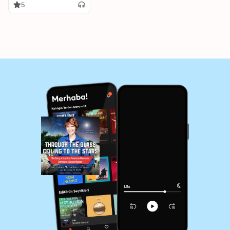
Command a Space
5
Mission