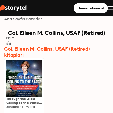
Hemen abone ol
Ana Sayfa
Yazarlar
Col. Eileen M. Collins, USAF (Retired)
Biçim
Col. Eileen M. Collins, USAF (Retired)
kitapları
Through the Glass
Ceiling to the Stars:
The Story of the First
Jonathan H. Ward
American Woman to