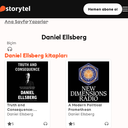
Hemen abone ol
Ana Sayfa
Yazarlar
Daniel Ellsberg
Biçim
Daniel Ellsberg kitapları
Truth and
A Modern Political
Consequence:
Promethean
Reflections on
Daniel Ellsberg
Daniel Ellsberg
Catastrophe, Civil
Resistance, and Hope
5
5