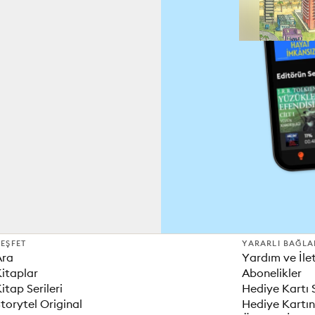
EŞFET
YARARLI BAĞLA
Ara
Yardım ve İle
itaplar
Abonelikler
itap Serileri
Hediye Kartı 
torytel Original
Hediye Kartın