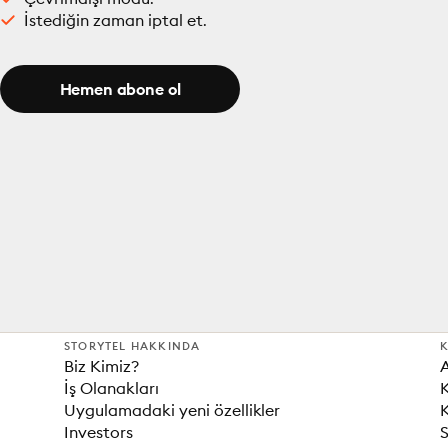
İstediğin zaman iptal et.
Hemen abone ol
STORYTEL HAKKINDA
K
Biz Kimiz?
İş Olanakları
K
Uygulamadaki yeni özellikler
K
Investors
S