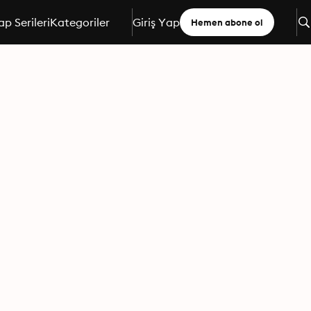
ap Serileri
Kategoriler
Giriş Yap
Hemen abone ol