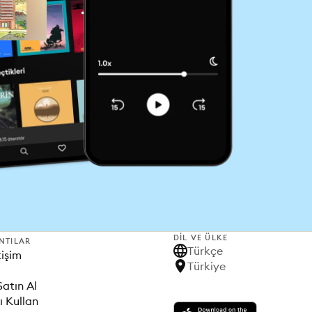
DIL VE ÜLKE
NTILAR
Türkçe
tişim
Türkiye
Satın Al
ı Kullan