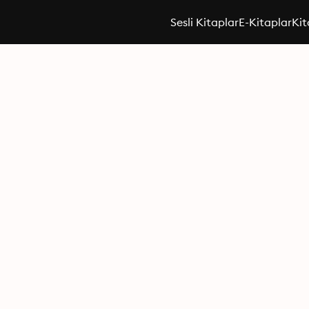
Sesli Kitaplar
E-Kitaplar
Kit