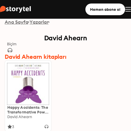
Hemen abone ol
Ana Sayfa
Yazarlar
David Ahearn
Biçim
David Ahearn kitapları
Happy Accidents: The
Transformative Power
of YES: The
David Ahearn
Transformative Power
of "YES, AND" at
3
Work and in Life