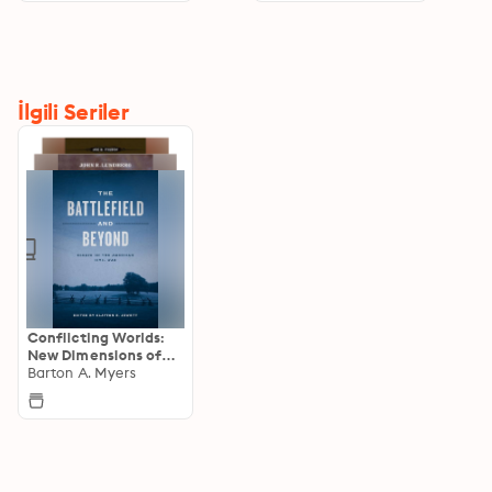
İlgili Seriler
Conflicting Worlds:
New Dimensions of
the American Civil
Barton A. Myers
War