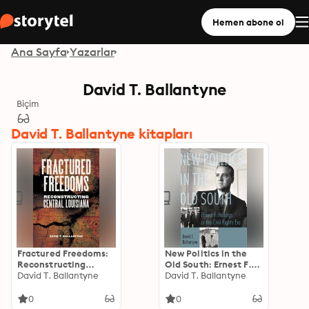
Hemen abone ol
Ana Sayfa
Yazarlar
David T. Ballantyne
Biçim
David T. Ballantyne kitapları
Fractured Freedoms:
New Politics in the
Reconstructing
Old South: Ernest F.
Central Louisiana
David T. Ballantyne
Hollings in the Civil
David T. Ballantyne
Rights Era
0
0