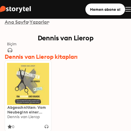
Hemen abone ol
Ana Sayfa
Yazarlar
Dennis van Lierop
Biçim
Dennis van Lierop kitapları
Abgeschnitten: Vom
Neubeginn einer
Branche
Dennis van Lierop
0