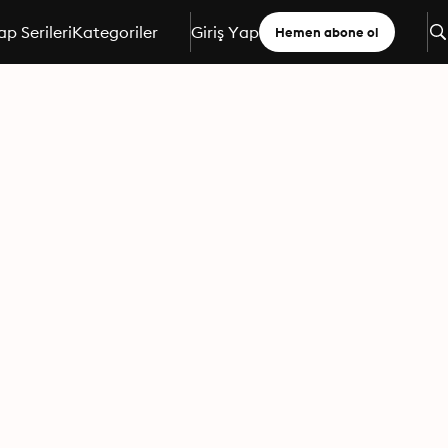
ap Serileri
Kategoriler
Giriş Yap
Hemen abone ol