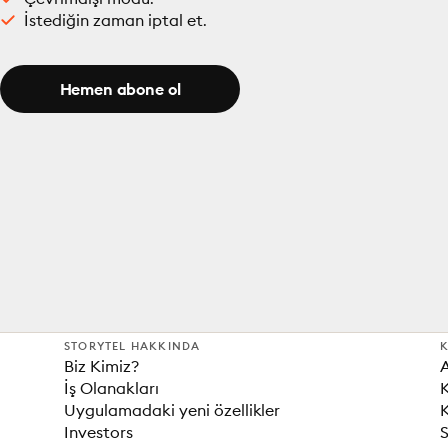
İstediğin zaman iptal et.
Hemen abone ol
STORYTEL HAKKINDA
K
Biz Kimiz?
İş Olanakları
K
Uygulamadaki yeni özellikler
K
Investors
S