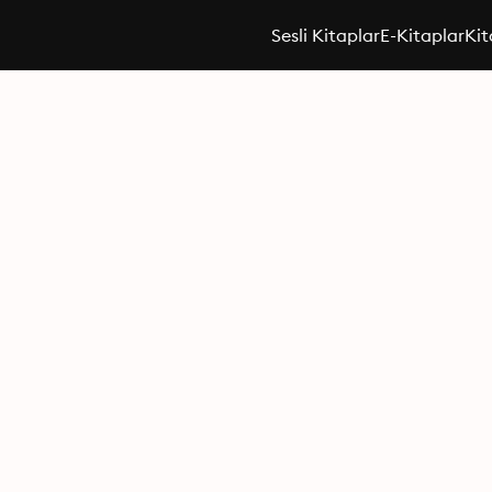
Sesli Kitaplar
E-Kitaplar
Kit