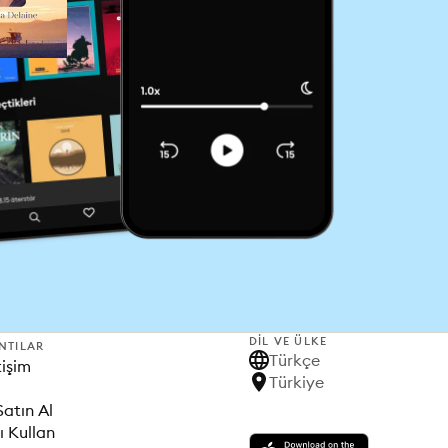
DIL VE ÜLKE
NTILAR
Türkçe
tişim
Türkiye
Satın Al
ı Kullan