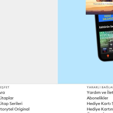
EŞFET
YARARLI BAĞLA
Ara
Yardım ve İle
itaplar
Abonelikler
itap Serileri
Hediye Kartı 
torytel Original
Hediye Kartın