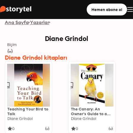
Hemen abone ol
Ana Sayfa
Yazarlar
Diane Grindol
Biçim
Diane Grindol kitapları
Teaching Your Bird to
The Canary: An
Talk
Owner's Guide to a
Diane Grindol
Happy Healthy Pet
Diane Grindol
0
0