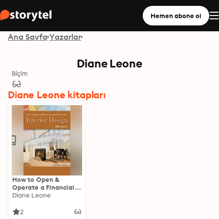
Hemen abone ol
Ana Sayfa
Yazarlar
Diane Leone
Biçim
Diane Leone kitapları
How to Open &
Operate a Financially
Successful Interior
Diane Leone
Design Business
2