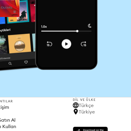
DIL VE ÜLKE
NTILAR
Türkçe
tişim
Türkiye
Satın Al
ı Kullan