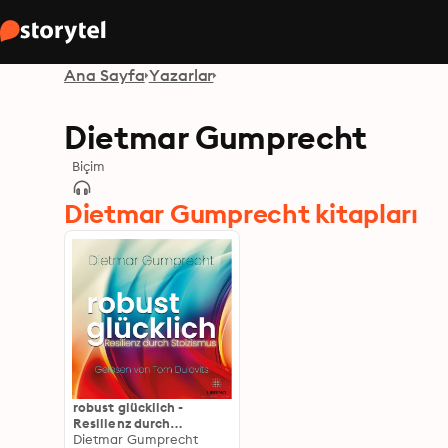
Ana Sayfa
Yazarlar
Dietmar Gumprecht
Biçim
Dietmar Gumprecht kitapları
robust glücklich -
Resilienz durch
Stoizismus
Dietmar Gumprecht