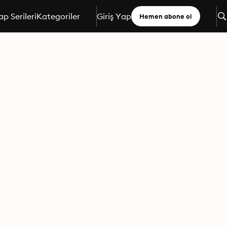
ap Serileri
Kategoriler
Giriş Yap
Hemen abone ol