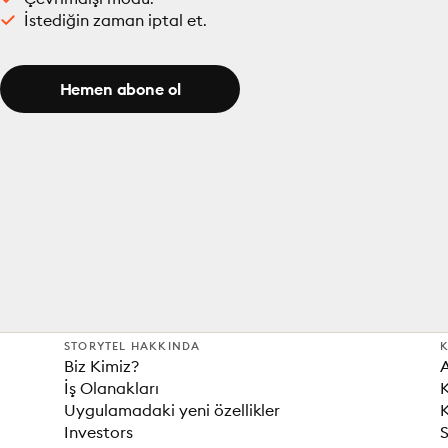
İstediğin zaman iptal et.
Hemen abone ol
STORYTEL HAKKINDA
K
Biz Kimiz?
İş Olanakları
K
Uygulamadaki yeni özellikler
K
Investors
S