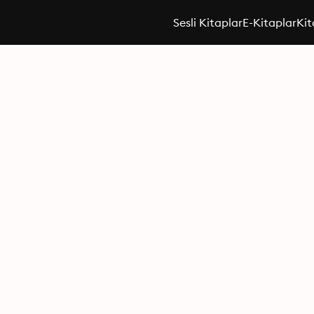
Sesli Kitaplar
E-Kitaplar
Kit