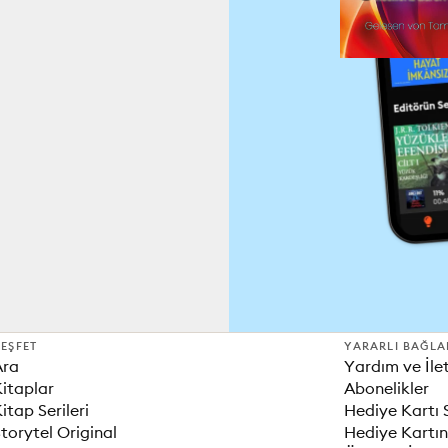
EŞFET
YARARLI BAĞLA
Ara
Yardım ve İle
itaplar
Abonelikler
itap Serileri
Hediye Kartı 
torytel Original
Hediye Kartın