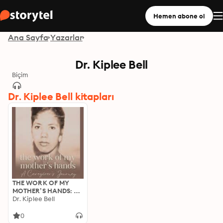
Hemen abone ol
Ana Sayfa
Yazarlar
Dr. Kiplee Bell
Biçim
Dr. Kiplee Bell kitapları
THE WORK OF MY
MOTHER’S HANDS: A
CAREGIVER’S
Dr. Kiplee Bell
JOURNEY
0