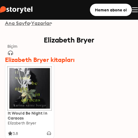
Hemen abone ol
Ana Sayfa
Yazarlar
Elizabeth Bryer
Biçim
Elizabeth Bryer kitapları
It Would Be Night in
Caracas
Elizabeth Bryer
3.8