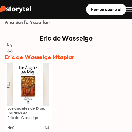
Hemen abone ol
Ana Sayfa
Yazarlar
Eric de Wasseige
Biçim
Eric de Wasseige kitapları
Los ángeles de Dios:
Relatos de
apariciones angélicas
Eric de Wasseige
en la tradición
mística cristiana
0