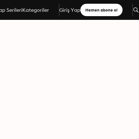
ap Serileri
Kategoriler
Giriş Yap
Hemen abone ol