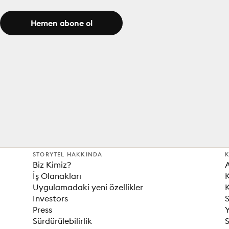
Hemen abone ol
STORYTEL HAKKINDA
K
Biz Kimiz?
İş Olanakları
K
Uygulamadaki yeni özellikler
K
Investors
S
Press
Sürdürülebilirlik
S