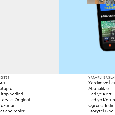
EŞFET
YARARLI BAĞLA
Ara
Yardım ve İle
itaplar
Abonelikler
itap Serileri
Hediye Kartı 
torytel Original
Hediye Kartın
Yazarlar
Öğrenci İndir
eslendirenler
Storytel Blog