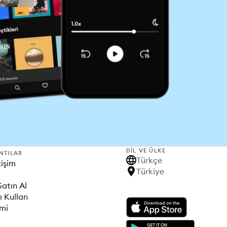
DIL VE ÜLKE
NTILAR
Türkçe
tişim
Türkiye
Satın Al
ı Kullan
imi