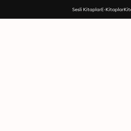
Sesli Kitaplar
E-Kitaplar
Kit