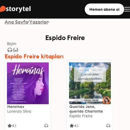
Hemen abone ol
Ana Sayfa
Yazarlar
Espido Freire
Biçim
Espido Freire kitapları
Heroínas
Querida Jane,
Lorenzo Silva
querida Charlotte
Espido Freire
4.1
4.1