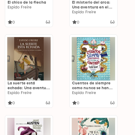
El chico de la flecha
El misterio del arca:
Espido Freire
Una aventura en el
Mare Nostrum
Espido Freire
0
0
La suerte está
Cuentos de siempre
echada: Una aventura
como nunca se han
en las tierras del
Espido Freire
contado
Espido Freire
norte
0
0