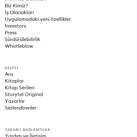
Biz Kimiz?
İş Olanakları
Uygulamadaki yeni özellikler
Investors
Press
Sürdürülebilirlik
Whistleblow
KEŞFET
Ara
Kitaplar
Kitap Serileri
Storytel Original
Yazarlar
Seslendirenler
YARARLI BAĞLANTILAR
Yardım ve İletişim