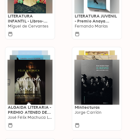
LITERATURA
LITERATURA JUVENIL
INFANTIL - Libros-
- Premio Anaya
Regalo
Miguel de Cervantes
(Juvenil)
Fernando Marías
ALGAIDA LITERARIA -
Minilecturas
PREMIO ATENEO DE
Jorge Carrión
SEVILLA
José Félix Machuca Lama