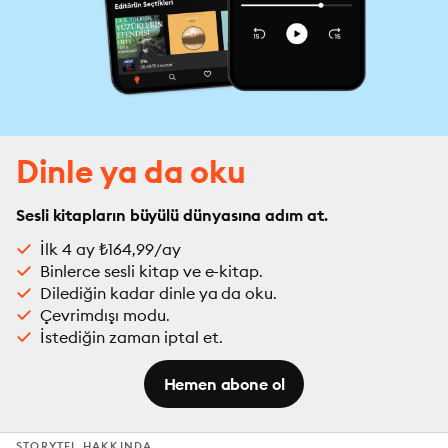
Dinle ya da oku
Sesli kitapların büyülü dünyasına adım at.
İlk 4 ay ₺164,99/ay
Binlerce sesli kitap ve e-kitap.
Dilediğin kadar dinle ya da oku.
Çevrimdışı modu.
İstediğin zaman iptal et.
Hemen abone ol
STORYTEL HAKKINDA