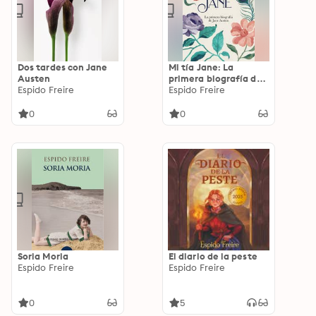
Dos tardes con Jane
Mi tía Jane: La
Austen
primera biografía de
Espido Freire
Jane Austen
Espido Freire
0
0
Soria Moria
El diario de la peste
Espido Freire
Espido Freire
0
5