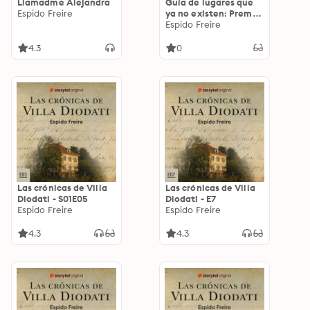
Llamadme Alejandra
Guía de lugares que
Espido Freire
ya no existen: Premio
Eurostars Hotels de
Espido Freire
Narrativa de Viajes
2025
4.3
0
Las crónicas de Villa
Las crónicas de Villa
Diodati - S01E05
Diodati - E7
Espido Freire
Espido Freire
4.3
4.3