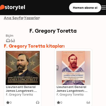
Hemen abone ol
Ana Sayfa
Yazarlar
F. Gregory Toretta
Biçim
F. Gregory Toretta kitapları
Lieutenant General
Lieutenant General
James Longstreet:
James Longstreet:
Innovative Military
F. Gregory Toretta
Innovative Military
F. Gregory Toretta
Strategist: The Most
Strategist: The Most
Misunderstood Civil
Misunderstood Civil
0
0
War General
War General