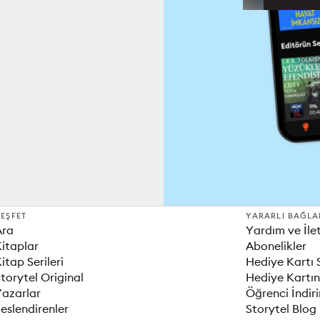
EŞFET
YARARLI BAĞLA
Ara
Yardım ve İle
itaplar
Abonelikler
itap Serileri
Hediye Kartı 
torytel Original
Hediye Kartın
Yazarlar
Öğrenci İndir
eslendirenler
Storytel Blog