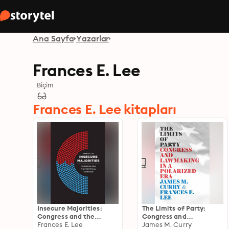
Ana Sayfa
Yazarlar
Frances E. Lee
Biçim
Frances E. Lee kitapları
Insecure Majorities:
The Limits of Party:
Congress and the
Congress and
Perpetual Campaign
Frances E. Lee
Lawmaking in a
James M. Curry