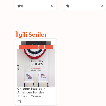
Polarized Era
0
0
İlgili Seriler
Chicago Studies in
American Politics
James L. Gibson