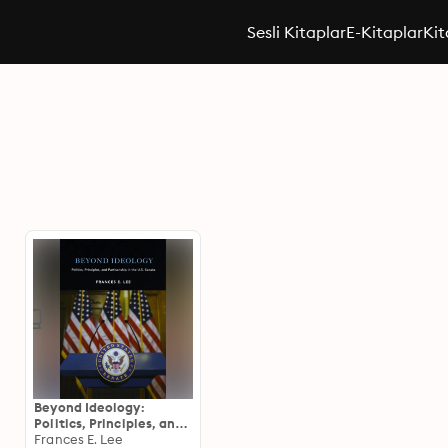
Sesli Kitaplar
E-Kitaplar
Kit
Beyond Ideology:
Politics, Principles, and
Partisanship in the U. S.
Frances E. Lee