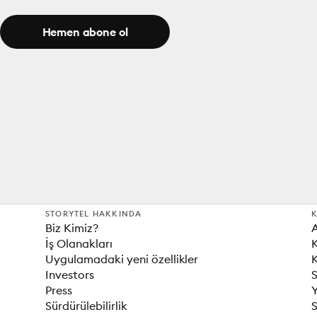
Hemen abone ol
STORYTEL HAKKINDA
K
Biz Kimiz?
İş Olanakları
K
Uygulamadaki yeni özellikler
K
Investors
S
Press
Sürdürülebilirlik
S