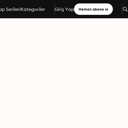
ap Serileri
Kategoriler
Giriş Yap
Hemen abone ol