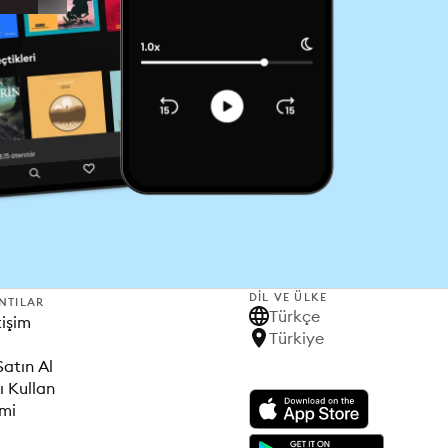
DIL VE ÜLKE
NTILAR
Türkçe
tişim
Türkiye
Satın Al
ı Kullan
imi