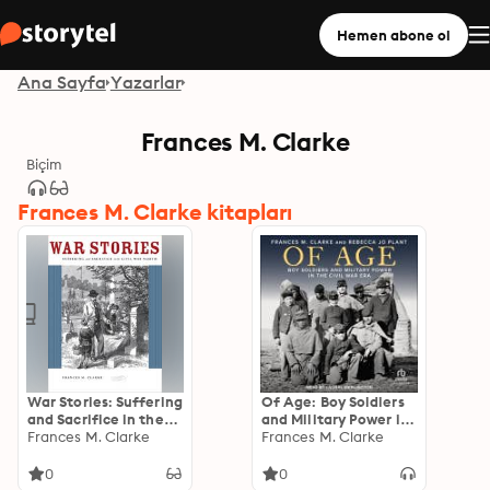
Hemen abone ol
Ana Sayfa
Yazarlar
Frances M. Clarke
Biçim
Frances M. Clarke kitapları
War Stories: Suffering
Of Age: Boy Soldiers
and Sacrifice in the
and Military Power in
Civil War North
Frances M. Clarke
the Civil War Era
Frances M. Clarke
0
0