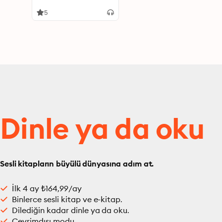
and Bulletproof Your
Mind
5
Dinle ya da oku
Sesli kitapların büyülü dünyasına adım at.
İlk 4 ay ₺164,99/ay
Binlerce sesli kitap ve e-kitap.
Dilediğin kadar dinle ya da oku.
Çevrimdışı modu.