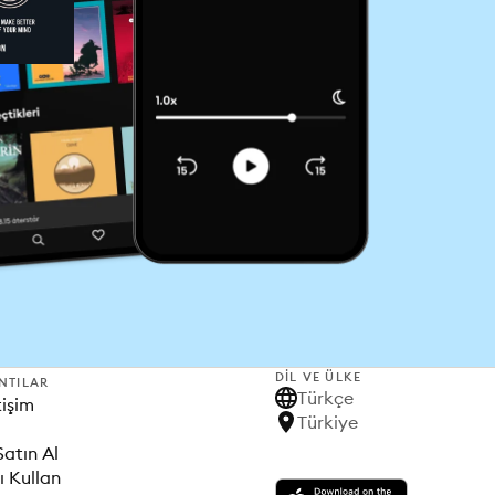
DIL VE ÜLKE
NTILAR
Türkçe
tişim
Türkiye
Satın Al
ı Kullan