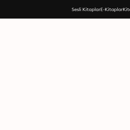
Sesli Kitaplar
E-Kitaplar
Kit