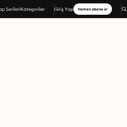
ap Serileri
Kategoriler
Giriş Yap
Hemen abone ol