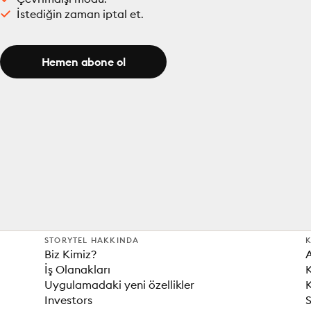
İstediğin zaman iptal et.
Hemen abone ol
STORYTEL HAKKINDA
K
Biz Kimiz?
İş Olanakları
K
Uygulamadaki yeni özellikler
K
Investors
S