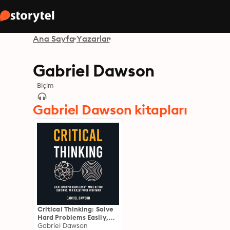
Ana Sayfa
Yazarlar
Gabriel Dawson
Biçim
Gabriel Dawson kitapları
Critical Thinking: Solve
Hard Problems Easily,
Make Better Decisions,
Gabriel Dawson