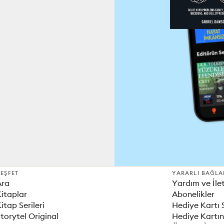
EŞFET
YARARLI BAĞLA
Ara
Yardım ve İle
itaplar
Abonelikler
itap Serileri
Hediye Kartı 
torytel Original
Hediye Kartın