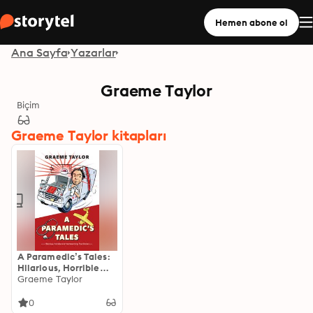
Hemen abone ol
Ana Sayfa
Yazarlar
Graeme Taylor
Biçim
Graeme Taylor kitapları
A Paramedic’s Tales:
Hilarious, Horrible
and Heartwarming
Graeme Taylor
True Stories
0