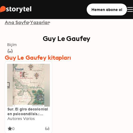
Hemen abone ol
Ana Sayfa
Yazarlar
Guy Le Gaufey
Biçim
Guy Le Gaufey kitapları
Sur. El giro decolonial
en psicoanálisis.:
Litoral Psicoanálisis
Autores Varios
47
0