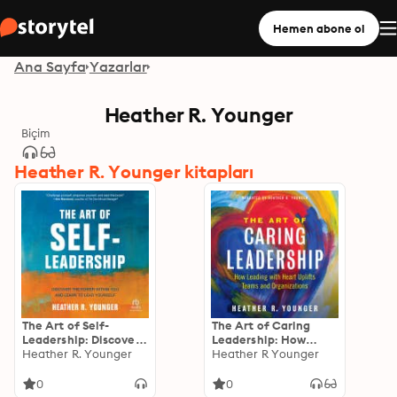
Hemen abone ol
Ana Sayfa
Yazarlar
Heather R. Younger
Biçim
Heather R. Younger kitapları
The Art of Self-
The Art of Caring
Leadership: Discover
Leadership: How
the Power Within You
Heather R. Younger
Leading with Heart
Heather R Younger
and Learn to Lead
Uplifts Teams and
Yourself
Organizations
0
0