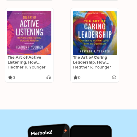
The Art of Active
The Art of Caring
Listening: How
Leadership: How
People at Work Feel
Heather R. Younger
Leading with Heart
Heather R. Younger
Heard, Valued, and
Uplifts Teams and
Understood
Organizations
0
0