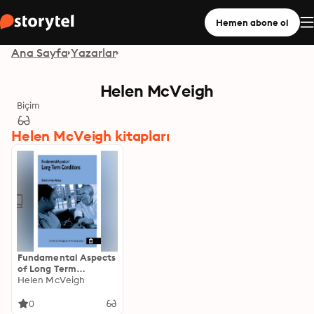
Hemen abone ol
Ana Sayfa
Yazarlar
Helen McVeigh
Biçim
Helen McVeigh kitapları
Fundamental Aspects
of Long Term
Conditions
Helen McVeigh
0