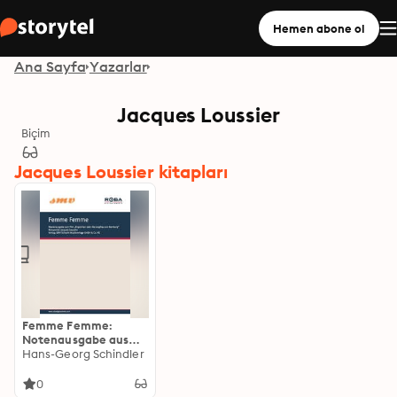
Hemen abone ol
Ana Sayfa
Yazarlar
Jacques Loussier
Biçim
Jacques Loussier kitapları
Femme Femme:
Notenausgabe aus
dem
Hans-Georg Schindler
Houwer/Constantin-
Film "Engelchen oder
0
die Jungfrau von