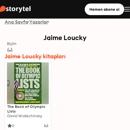
Hemen abone ol
Ana Sayfa
Yazarlar
Jaime Loucky
Biçim
Jaime Loucky kitapları
The Book of Olympic
Lists
David Wallechinsky
0