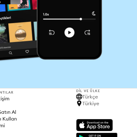
DIL VE ÜLKE
NTILAR
Türkçe
tişim
Türkiye
Satın Al
ı Kullan
imi