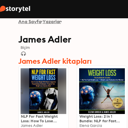
Ana Sayfa
Yazarlar
James Adler
Biçim
James Adler kitapları
NLP For Fast Weight
Weight Loss: 2 in 1
Loss: How To Lose
Bundle: NLP for Fast
Weight With Neuro
James Adler
Weight Loss & Weight
Elena Garcia