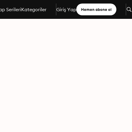
ap Serileri
Kategoriler
Giriş Yap
Hemen abone ol