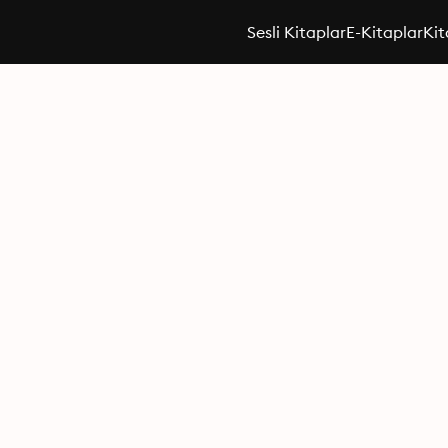
Sesli Kitaplar
E-Kitaplar
Kit