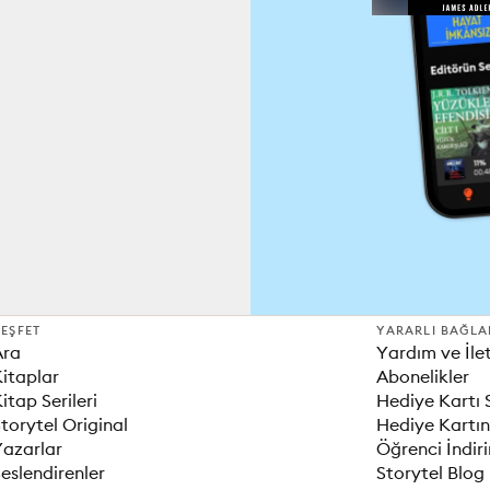
EŞFET
YARARLI BAĞLA
Ara
Yardım ve İle
itaplar
Abonelikler
itap Serileri
Hediye Kartı 
torytel Original
Hediye Kartın
Yazarlar
Öğrenci İndir
eslendirenler
Storytel Blog