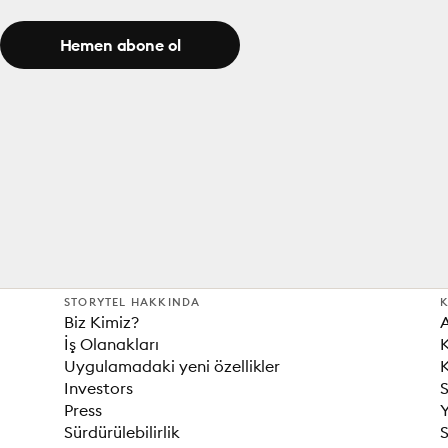
Hemen abone ol
STORYTEL HAKKINDA
K
Biz Kimiz?
İş Olanakları
K
Uygulamadaki yeni özellikler
K
Investors
S
Press
Sürdürülebilirlik
S