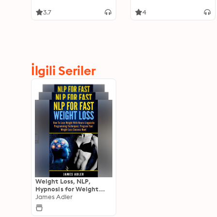
Linguistic Programming
Loss Motivation for
Women
3.7
4
İlgili Seriler
Weight Loss, NLP,
Hypnosis for Weight
Loss
James Adler