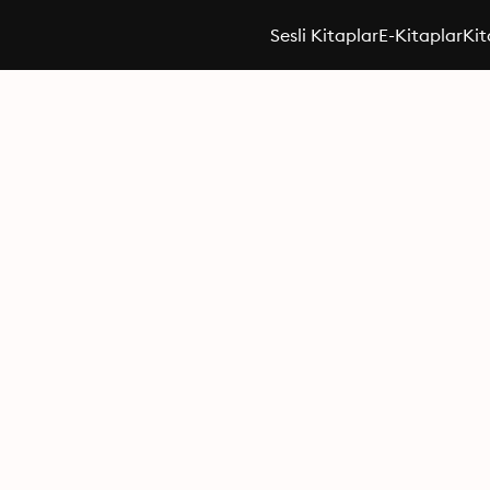
Sesli Kitaplar
E-Kitaplar
Kit