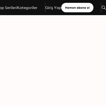
ap Serileri
Kategoriler
Giriş Yap
Hemen abone ol