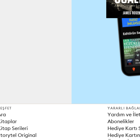
EŞFET
YARARLI BAĞLA
Ara
Yardım ve İle
itaplar
Abonelikler
itap Serileri
Hediye Kartı 
torytel Original
Hediye Kartın