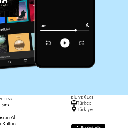
DIL VE ÜLKE
NTILAR
Türkçe
tişim
Türkiye
Satın Al
ı Kullan