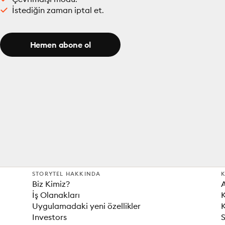
İstediğin zaman iptal et.
Hemen abone ol
STORYTEL HAKKINDA
K
Biz Kimiz?
İş Olanakları
K
Uygulamadaki yeni özellikler
K
Investors
S