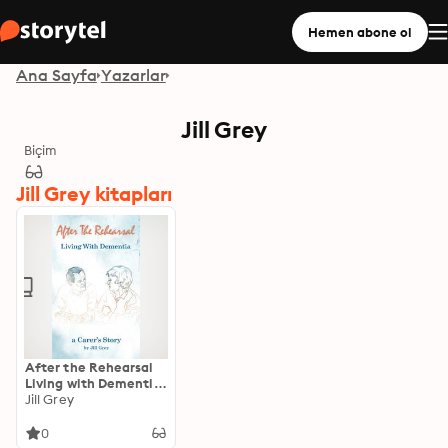
Hemen abone ol
Ana Sayfa
Yazarlar
Jill Grey
Biçim
Jill Grey kitapları
After the Rehearsal
Living with Dementia:
A Carer's Story
Jill Grey
0