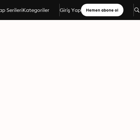
ap Serileri
Kategoriler
Giriş Yap
Hemen abone ol