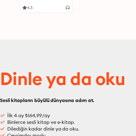
Big Guys
4.3
Dinle ya da oku
Sesli kitapların büyülü dünyasına adım at.
İlk 4 ay ₺164,99/ay
Binlerce sesli kitap ve e-kitap.
Dilediğin kadar dinle ya da oku.
Çevrimdışı modu.