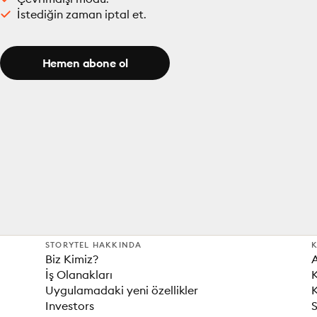
İstediğin zaman iptal et.
Hemen abone ol
STORYTEL HAKKINDA
K
Biz Kimiz?
İş Olanakları
K
Uygulamadaki yeni özellikler
K
Investors
S