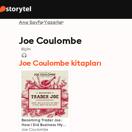
Ana Sayfa
Yazarlar
Joe Coulombe
Biçim
Joe Coulombe kitapları
Becoming Trader Joe:
How I Did Business My
Way and Still Beat the
Joe Coulombe