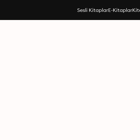
Sesli Kitaplar
E-Kitaplar
Kit