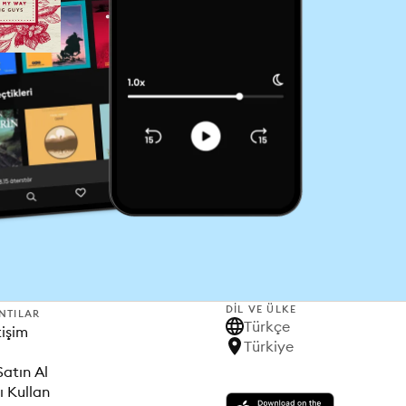
DIL VE ÜLKE
NTILAR
Türkçe
tişim
Türkiye
Satın Al
ı Kullan