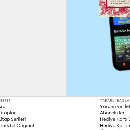
EŞFET
YARARLI BAĞLA
Ara
Yardım ve İle
itaplar
Abonelikler
itap Serileri
Hediye Kartı 
torytel Original
Hediye Kartın